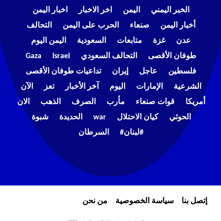
الخبر اليمني
اليمن
اخر الاخبار
اخبار اليمن
أخبار اليمن
صنعاء
الحرب على اليمن
التحالف
عدن
غزة
متابعات
السعودية
اليمن اليوم
طوفان الأقصى
التحالف السعودي
Israel
Gaza
فلسطين
عاجل
إيران
تداعيات طوفان الأقصى
الشرعية
الإمارات
اليوم
آخر الأخبار
تعز
الآن
أمريكا
قوات صنعاء
مأرب
الصرف
الذهب
الان
الحوثي
كيان الاحتلال
war
الحديدة
شبوة
#لبنان#
السرطان
إتصل بنا
سياسة الخصوصية
من نحن