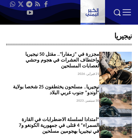
نيجيريا
مجزرة في “زمفارا”.. مقتل 50 نيجيريا
واختطاف العشرات في هجوم وحشي
لعصابات المسلحين
21 فبراير، 2026
نيجيريا.. مسلحون يختطفون 25 شخصا بولاية
“أوندو” جنوب غربي البلاد
30 سبتمبر، 2023
“امتدادا لسلسلة الاضطرابات في القارة
السمراء” 4 قتلى في جمهورية الكونغو و7
في نيجيريا بهجومين مسلحين