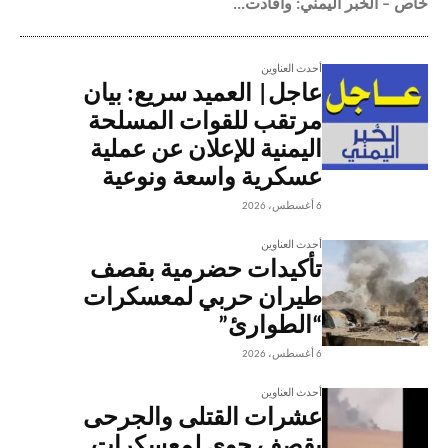
خاص – الخبر اليمني: وأفادت...
أحدث العناوين
عاجل| العميد سريع: بيان
مرتقب للقوات المسلحة
اليمنية للإعلان عن عملية
عسكرية واسعة ونوعية
6 أغسطس، 2026
أحدث العناوين
تأكيدات حضرمية بقصف
طيران حربي لمعسكرات
“الطوارئ”
6 أغسطس، 2026
أحدث العناوين
عشرات القتلى والجرحى
بقصف جوي لمعسكرات