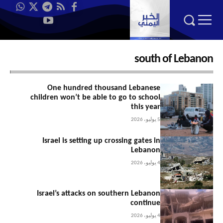
south of Lebanon
One hundred thousand Lebanese
children won’t be able to go to school
this year
5 يوليو، 2026
Israel is setting up crossing gates in
Lebanon
4 يوليو، 2026
Israel’s attacks on southern Lebanon
continue
4 يوليو، 2026