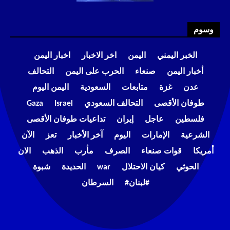
وسوم
الخبر اليمني
اليمن
اخر الاخبار
اخبار اليمن
أخبار اليمن
صنعاء
الحرب على اليمن
التحالف
عدن
غزة
متابعات
السعودية
اليمن اليوم
طوفان الأقصى
التحالف السعودي
Israel
Gaza
فلسطين
عاجل
إيران
تداعيات طوفان الأقصى
الشرعية
الإمارات
اليوم
آخر الأخبار
تعز
الآن
أمريكا
قوات صنعاء
الصرف
مأرب
الذهب
الان
الحوثي
كيان الاحتلال
war
الحديدة
شبوة
#لبنان#
السرطان