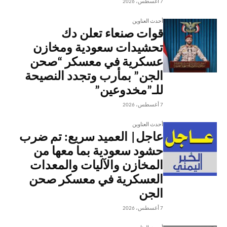
7 أغسطس، 2026
أحدث العناوين
قوات صنعاء تعلن دك
تحشيدات سعودية ومخازن
عسكرية في معسكر “صحن
الجن” بمأرب وتجدد النصيحة
للـ”مخدوعين”
7 أغسطس، 2026
أحدث العناوين
عاجل| العميد سريع: تم ضرب
حشود سعودية بما معها من
المخازن والآليات والمعدات
العسكرية في معسكر صحن
الجن
7 أغسطس، 2026