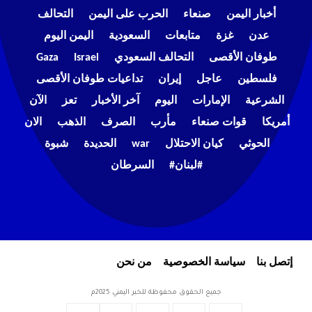
أخبار اليمن
صنعاء
الحرب على اليمن
التحالف
عدن
غزة
متابعات
السعودية
اليمن اليوم
طوفان الأقصى
التحالف السعودي
Israel
Gaza
فلسطين
عاجل
إيران
تداعيات طوفان الأقصى
الشرعية
الإمارات
اليوم
آخر الأخبار
تعز
الآن
أمريكا
قوات صنعاء
مأرب
الصرف
الذهب
الان
الحوثي
كيان الاحتلال
war
الحديدة
شبوة
#لبنان#
السرطان
إتصل بنا
سياسة الخصوصية
من نحن
جميع الحقوق محفوظة للخبر اليمني 2025م