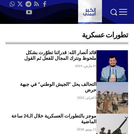
تطورات عسكرية
قائد أنصار الله: قدراتنا تطوّرت بشكل
ملحوظ ونترك المجال للفعل ثم القول
21 مارس، 2024
التحالف يحل “الجيش الوطني” في جبهة
حرض
5 فبراير، 2022
موجز بالتطورات العسكرية خلال الـ24 ساعة
الماضية
11 يونيو، 2018