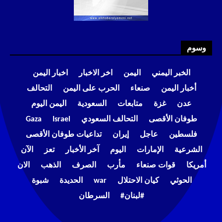
وسوم
الخبر اليمني
اليمن
اخر الاخبار
اخبار اليمن
أخبار اليمن
صنعاء
الحرب على اليمن
التحالف
عدن
غزة
متابعات
السعودية
اليمن اليوم
طوفان الأقصى
التحالف السعودي
Israel
Gaza
فلسطين
عاجل
إيران
تداعيات طوفان الأقصى
الشرعية
الإمارات
اليوم
آخر الأخبار
تعز
الآن
أمريكا
قوات صنعاء
مأرب
الصرف
الذهب
الان
الحوثي
كيان الاحتلال
war
الحديدة
شبوة
#لبنان#
السرطان