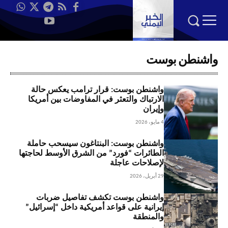
واشنطن بوست
واشنطن بوست: قرار ترامب يعكس حالة
الارتباك والتعثر في المفاوضات بين أمريكا
وإيران
4 مايو، 2026
واشنطن بوست: البنتاغون سيسحب حاملة
الطائرات “فورد” من الشرق الأوسط لحاجتها
لإصلاحات عاجلة
29 أبريل، 2026
واشنطن بوست تكشف تفاصيل ضربات
إيرانية على قواعد أمريكية داخل “إسرائيل”
والمنطقة