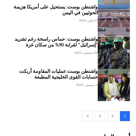
واشنطن بوست: يستحيل على أمريكا هزيمة
الحوثيين في اليمن
14 يناير، 2024
واشنطن بوست: حماس راسخة رغم تشريد
“إسرائيل” لقرابة 90% من سكان غزة
20 ديسمبر، 2023
واشنطن بوست:عمليات المقاومة أربكت
حسابات القوى الخليجية المطبعة
1 ديسمبر، 2023
3
2
1