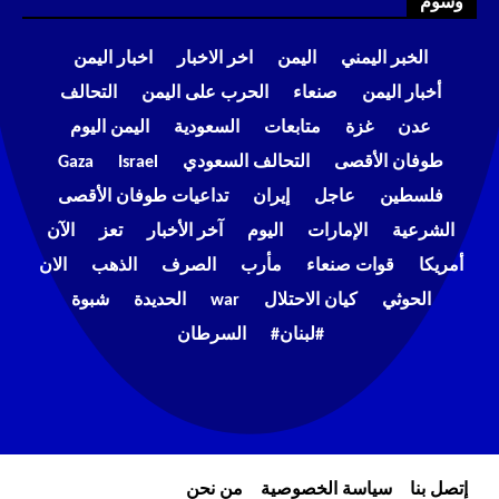
وسوم
الخبر اليمني
اليمن
اخر الاخبار
اخبار اليمن
أخبار اليمن
صنعاء
الحرب على اليمن
التحالف
عدن
غزة
متابعات
السعودية
اليمن اليوم
طوفان الأقصى
التحالف السعودي
Israel
Gaza
فلسطين
عاجل
إيران
تداعيات طوفان الأقصى
الشرعية
الإمارات
اليوم
آخر الأخبار
تعز
الآن
أمريكا
قوات صنعاء
مأرب
الصرف
الذهب
الان
الحوثي
كيان الاحتلال
war
الحديدة
شبوة
#لبنان#
السرطان
إتصل بنا
سياسة الخصوصية
من نحن