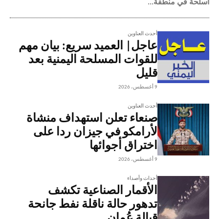
أسلحة في منطقة...
أحدث العناوين
عاجل| العميد سريع: بيان مهم
للقوات المسلحة اليمنية بعد
قليل
9 أغسطس، 2026
أحدث العناوين
صنعاء تعلن استهداف منشاة
لأرامكو في جيزان ردا على
اختراق أجوائها
9 أغسطس، 2026
أحداث وأصداء
الأقمار الصناعية تكشف
تدهور حالة ناقلة نفط جانحة
قبالة عُمان