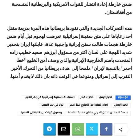
ضمن خارطة إعادة انتشار للقوات الامريكية والبريطانية المنسحبة
من أفغانستان.
هذه التحركات الجديدة والتي تقودها بريطانيا هذه المرة بذريعة مقتل
احد رعاياها على متن سفينة إسرائيلية تعرضت لهجوم قبل أيام ضمن
خارطة هجمات طالت سفن إيرانية واجنبية عدة، قابلتها ايران بتحذير
شديد اللهجة على لسان اكثر من مسؤول ابرزهم سعيد خطيب زاده
المتحدث باسم الخارجية الإيرانية والذي وصف امن الخليج “خط
احمر” بالنسبة لإيران” ملمحا إلى هدف بريطانيا من التحرك الأخير
التقرب إلى إسرائيل ومتوعدا في الوقت ذاته بان ذلك لا يخدم أمنها.
الوسوم
اخبار اليمن
اخر الاخبار
استهداف سفينة إسرائيلية في بحر العرب
الخبر اليمني
ايران تعتبر امن الخليج خط احمر
توتر في بحر العرب
جلسة لمجلس الامن الدولي بشان حماية الملاحة
وصول قوات بريطانية إلى المهرة