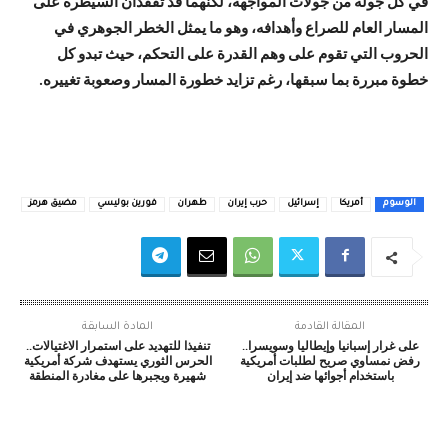
في كل جولة من جولات المواجهة، لكنهما قد تفقدان السيطرة على
المسار العام للصراع وأهدافه، وهو ما يمثل الخطر الجوهري في
الحروب التي تقوم على وهم القدرة على التحكم، حيث تبدو كل
خطوة مبررة بما سبقها، رغم تزايد خطورة المسار وصعوبة تغييره.
الوسوم
أمريكا
إسرائيل
حرب إيران
طهران
فورين بوليسي
مضيق هرمز
المقالة القادمة
المادة السابقة
على غرار إسبانيا وإيطاليا وسويسرا..
تنفيذا للتهديد على استمرار الاغتيالات..
رفض نمساوي صريح لطلبات أمريكية
الحرس الثوري يستهدف شركة أمريكية
باستخدام أجوائها ضد إيران
شهيرة ويجبرها على مغادرة المنطقة