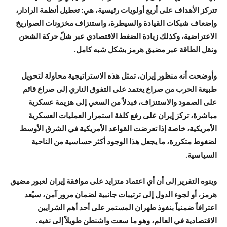
تتركز الأهداف على أربع أولويات رئيسية، هي: تعطيل أنظمة الرادار،
وإضعاف شبكات القيادة والسيطرة، واستنزاف مخزونات الصواريخ
الاعتراضية، وكذلك زيادة الضغط الاقتصادي عبر شلّ حركة الشحن
ونقل الطاقة عبر مضيق هرمز بشكل شبه كامل.
وأوضحت أنه منظور إيران، تمثل هذه الاستراتيجية محاولة لتحويل
طبيعة الحرب من صراع يعتمد على التفوق الناري إلى صراع قائم
على الصمود والاستنزاف، فبدلاً من السعي إلى هزيمة عسكرية
مباشرة، تركز إيران على رفع كلفة استمرار العمليات العسكرية
الأمريكية، خاصة إذا تعرضت القواعد الأمريكية في الشرق الأوسط
لضغوط متكررة، ما يجعل هذا الوجود أكثر حساسية من الناحية
السياسية.
وينوه التقرير إلى أن أي اعتماد متزايد على موافقة إيران لعبور مضيق
هرمز، أو لجوء الدول إلى ترتيبات جانبية لضمان مرور آمن، سيُعد
اعترافاً ضمنياً بنفوذ طهران المستمر على أحد أهم الشرايين
الاقتصادية في العالم، وهو ما سعت واشنطن طويلاً إلى نفيه.