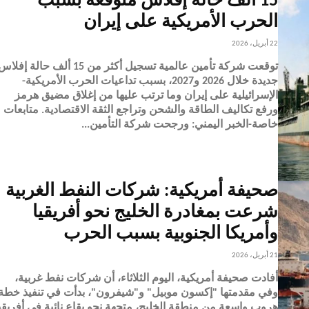
15 ألف حالة إفلاس متوقعة بسبب
الحرب الأمريكية على إيران
22 أبريل، 2026
توقعت شركة تأمين عالمية تسجيل أكثر من 15 ألف حالة إفلا
جديدة خلال 2026 و2027، بسبب تداعيات الحرب الأمريكية-
الإسرائيلية على إيران وما ترتب عليها من إغلاق مضيق هرمز
ورفع تكاليف الطاقة والشحن وتراجع الثقة الاقتصادية. متابعات
خاصة-الخبر اليمني: ورجحت شركة التأمين...
صحيفة أمريكية: شركات النفط الغربية
شرعت بمغادرة الخليج نحو أفريقيا
وأمريكا الجنوبية بسبب الحرب
21 أبريل، 2026
أفادت صحيفة أمريكية، اليوم الثلاثاء، أن شركات نفط غربية،
وفي مقدمتها "إكسون موبيل" و"شيفرون"، بدأت في تنفيذ خطة
هروب واسعة من منطقة الخليج، متجهة نحو بقاع نائية في أفريقي