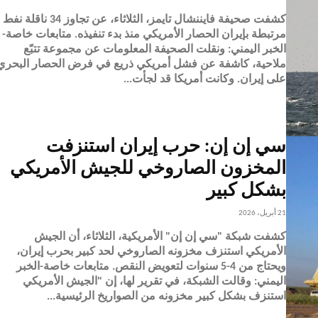
كشفت صحيفة فايننشال تايمز، الثلاثاء، عن تجاوز 34 ناقلة نفط
مرتبطة بإيران الحصار الأمريكي منذ بدء تنفيذه. متابعات خاصة-
الخبر اليمني: ونقلت الصحيفة المعلومات عن مجموعة تتبّع
ملاحية، كاشفة عن فشل أمريكي ذريع في فرض الحصار البحري
على إيران. وكانت أمريكا قد لجأت...
سي إن إن: حرب إيران استنزفت
المخزون الصاروخي للجيش الأمريكي
بشكل كبير
21 أبريل، 2026
كشفت شبكة "سي إن إن" الأمريكية، الثلاثاء، أن الجيش
الأمريكي استنزف مخزونه الصاروخي لحد كبير بحرب إيران،
ويحتاج من 4-5 سنوات لتعويض النقص. متابعات خاصة-الخبر
اليمني: وقالت الشبكة، في تقرير لها، إن "الجيش الأمريكي
استنزف بشكل كبير مخزونه من الصواريخ الرئيسية...