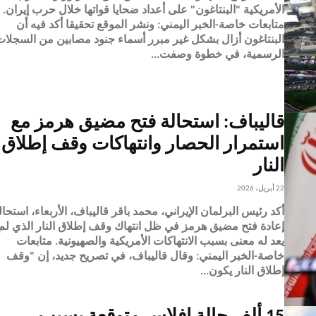
الأمريكية "البنتاغون" على أعداد ضحايا قواتها خلال حرب إيران.
متابعات خاصة-الخبر اليمني: ونشر الموقع تحقيقا أكد فيه أن
البنتاغون أزال بشكل غير مبرر أسماء جنود مصابين من السجلا
الرسمية، في خطوة وصفت...
قاليباف: استحالة فتح مضيق هرمز مع
استمرار الحصار وانتهاكات وقف إطلاق
النار
22 أبريل، 2026
أكد رئيس البرلمان الإيراني، محمد باقر قاليباف، الأربعاء، استحال
إعادة فتح مضيق هرمز في ظل انتهاك وقف إطلاق النار الذي لم
يعد له معنى بسبب الانتهاكات الأمريكية والصهيونية. متابعات
خاصة-الخبر اليمني: وقال قاليباف، في تصريح جديد، إن "وقف
إطلاق النار يكون...