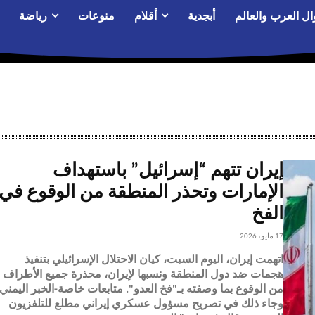
ال العرب والعالم
أبجدية
أقلام
منوعات
رياضة
إيران تتهم “إسرائيل” باستهداف
الإمارات وتحذر المنطقة من الوقوع في
الفخ
17 مايو، 2026
اتهمت إيران، اليوم السبت، كيان الاحتلال الإسرائيلي بتنفيذ
هجمات ضد دول المنطقة ونسبها لإيران، محذرة جميع الأطراف
من الوقوع بما وصفته بـ"فخ العدو". متابعات خاصة-الخبر اليمني
وجاء ذلك في تصريح مسؤول عسكري إيراني مطلع للتلفزيون