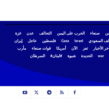
من
صنعاء
الحرب على اليمن
التحالف
عدن
غزة
الف السعودي
Israel
Gaza
فلسطين
عاجل
إيران
خر الأخبار
تعز
الآن
أمريكا
قوات صنعاء
مأرب
war
الحديدة
شبوة
#لبنان#
السرطان