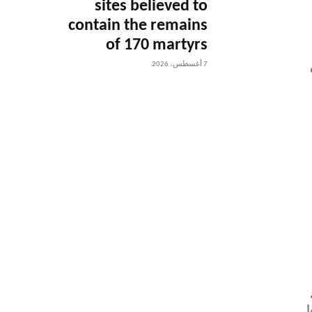
sites believed to
contain the remains
of 170 martyrs
7 أغسطس، 2026
س
ا