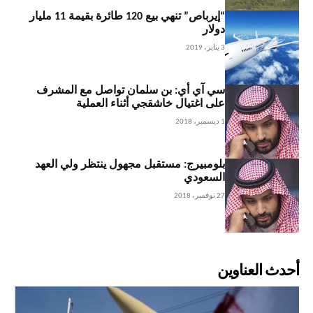
“إيرباص” تنهي بيع 120 طائرة بقيمة 11 مليار
دولار
3 يناير، 2019
سي آي أي: بن سلمان تواصل مع المشرف
على اغتيال خاشقجي أثناء العملية
1 ديسمبر، 2018
بلومبيرج: مستقبل مجهول ينتظر ولي العهد
السعودي
27 نوفمبر، 2018
أحدث العناوين