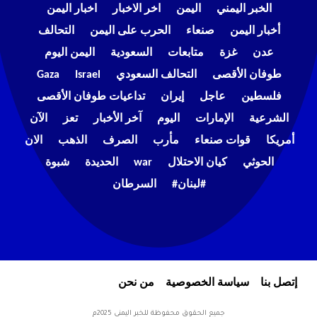
الخبر اليمني
اليمن
اخر الاخبار
اخبار اليمن
أخبار اليمن
صنعاء
الحرب على اليمن
التحالف
عدن
غزة
متابعات
السعودية
اليمن اليوم
طوفان الأقصى
التحالف السعودي
Israel
Gaza
فلسطين
عاجل
إيران
تداعيات طوفان الأقصى
الشرعية
الإمارات
اليوم
آخر الأخبار
تعز
الآن
أمريكا
قوات صنعاء
مأرب
الصرف
الذهب
الان
الحوثي
كيان الاحتلال
war
الحديدة
شبوة
#لبنان#
السرطان
إتصل بنا
سياسة الخصوصية
من نحن
جميع الحقوق محفوظة للخبر اليمني 2025م